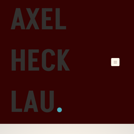
AXEL
HECK
LAU
.